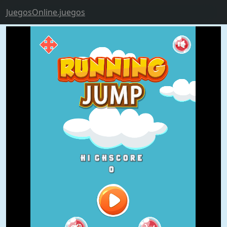
JuegosOnline.juegos