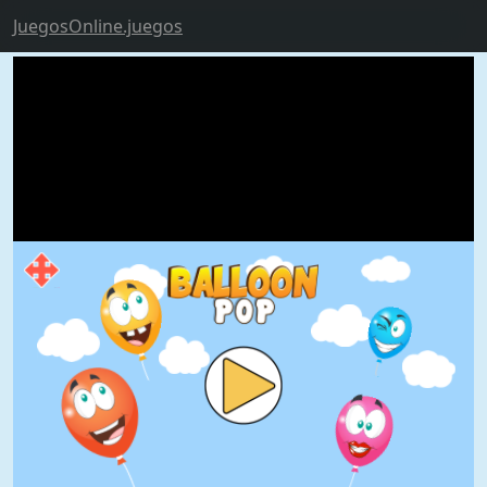
JuegosOnline.juegos