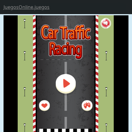
JuegosOnline.juegos