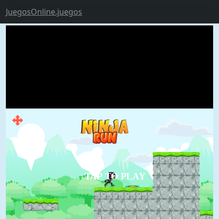
JuegosOnline.juegos